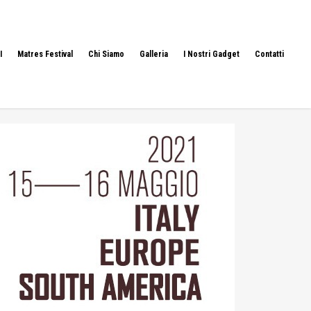
I
Matres Festival
Chi Siamo
Galleria
I Nostri Gadget
Contatti