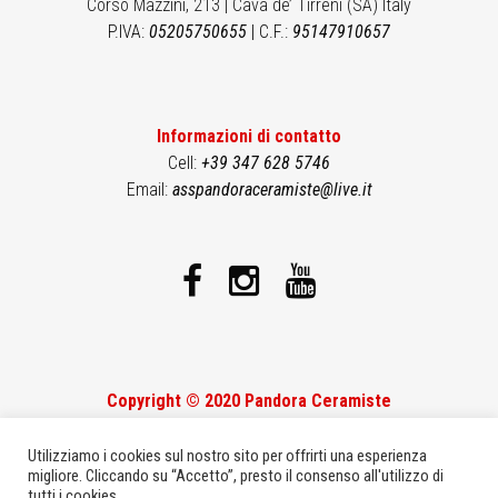
Corso Mazzini, 213 | Cava de’ Tirreni (SA) Italy
P.IVA:
05205750655
| C.F.:
95147910657
Informazioni di contatto
Cell:
+39 347 628 5746
Email:
asspandoraceramiste@live.it
Copyright © 2020 Pandora Ceramiste
Theme developed by
Studio17
&
ElectroInfo
Utilizziamo i cookies sul nostro sito per offrirti una esperienza
migliore. Cliccando su “Accetto”, presto il consenso all'utilizzo di
tutti i cookies .